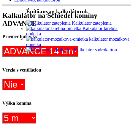
Építőanyag kalkulátorok
Kalkulátor na Schiedel komíny -
ADVANCE
Kalkulator zateplenia
Kalkulator farebna
omietka
Priemer húkačky
kalkulator mozaikova
omietka
Kalkulator sadrokarton
Verzia s ventiláciou
Výška komína