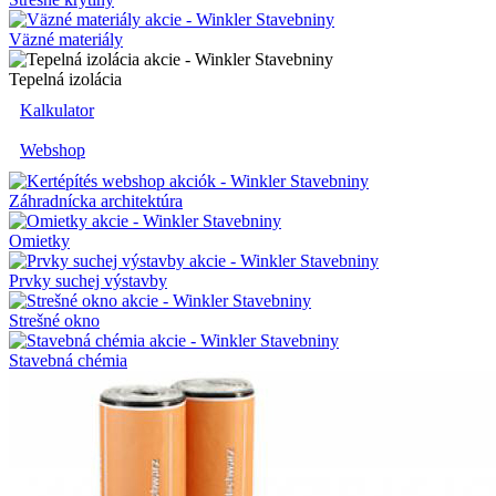
Väzné materiály
Tepelná izolácia
Kalkulator
Webshop
Záhradnícka architektúra
Omietky
Prvky suchej výstavby
Strešné okno
Stavebná chémia