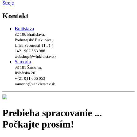
Stroje
Kontakt
Bratislava
82 106 Bratislava,
Podunajské Biskupice,
Ulica Svornosti 11 514
+421 902 563 988
webshop@winklerstav.sk
Samorin
93 101 Šamorín,
Rybárska 26.
+421 911 066 053
samorin@winklerstav.sk
Prebieha spracovanie ...
Počkajte prosím!