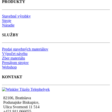
PRODUKTY
Stavebné výrobky
Stroje
Náradie
SLUŽBY
Predaj stavebných materiálov
Výpočet návrhu
Zber materiálu
Prenájom strojov
Webshop
KONTAKT
82106, Bratislava
Podunajske Biskupice,
Ulica Svornosti 11 514
+421 911 066055