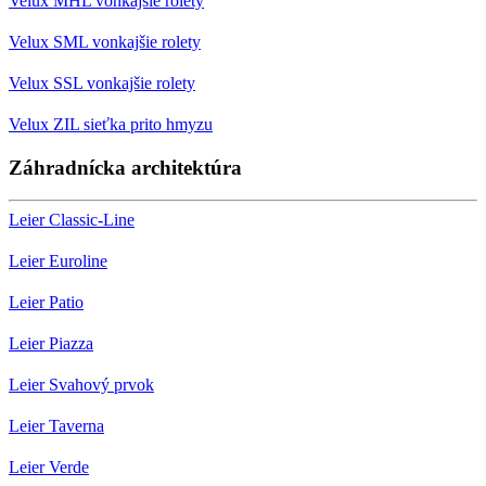
Velux MHL vonkajšie rolety
Velux SML vonkajšie rolety
Velux SSL vonkajšie rolety
Velux ZIL sieťka prito hmyzu
Záhradnícka architektúra
Leier Classic-Line
Leier Euroline
Leier Patio
Leier Piazza
Leier Svahový prvok
Leier Taverna
Leier Verde