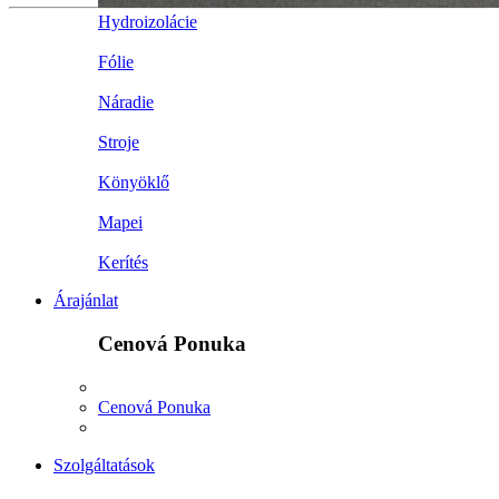
Hydroizolácie
Fólie
Náradie
Stroje
Könyöklő
Mapei
Kerítés
Árajánlat
Cenová Ponuka
Cenová Ponuka
Szolgáltatások