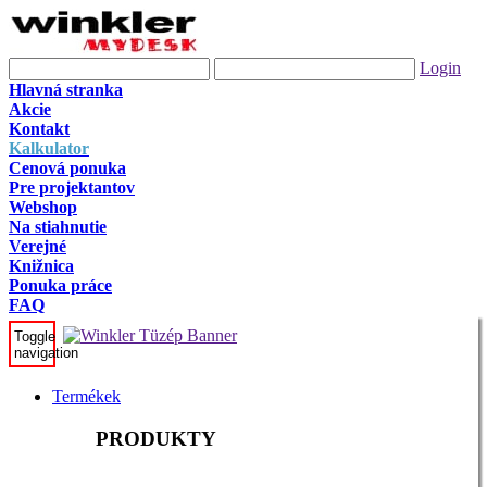
Login
Hlavná stranka
Akcie
Kontakt
Kalkulator
Cenová ponuka
Pre projektantov
Webshop
Na stiahnutie
Verejné
Knižnica
Ponuka práce
FAQ
Toggle
navigation
Termékek
PRODUKTY