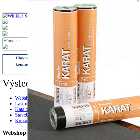
Hlavná stranka
/
Kalkulátory stavebného materiálu
/
Kalkulátor
komínov, výber výrobcu
/
Schiedel výber typu komína
/
Kalkulátor na ADVANCE 14 komíny
Výsledky:
Webshop
0
Lastminute
0
Katalog
0
Stavebniny Kalkulator
0
Knižnica
0
Webshop