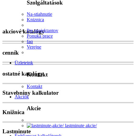
Szolgáltatások
Na-stiahnutie
Kniznica
Pre projektantov
akciové katalógy
Ponuka prace
faq
Verejne
cenník
Üzleteink
ostatné katalógy
Kontakt
Kontakt
Stavebniny kalkulator
Akciók
Akcie
Knižnica
lastminute akcie/
Lastminute
Építőanyag kalkulátorok