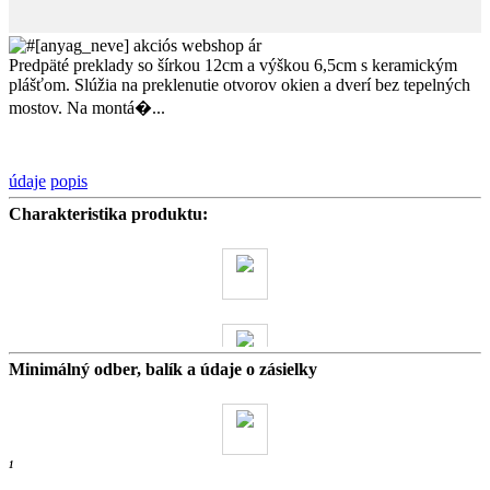
Predpäté preklady so šírkou 12cm a výškou 6,5cm s keramickým
plášťom. Slúžia na preklenutie otvorov okien a dverí bez tepelných
mostov. Na montá�...
údaje
popis
Charakteristika produktu:
Minimálný odber, balík a údaje o zásielky
42 kg
- ks /
1