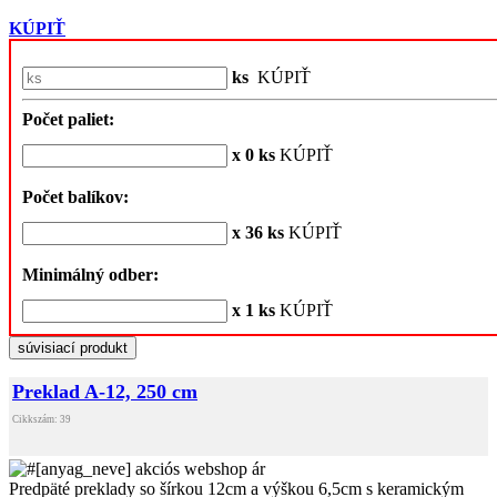
KÚPIŤ
ks
KÚPIŤ
Počet paliet:
x 0 ks
KÚPIŤ
Počet balíkov:
x 36 ks
KÚPIŤ
Minimálný odber:
x 1 ks
KÚPIŤ
súvisiací produkt
Preklad A-12, 250 cm
Cikkszám: 39
Predpäté preklady so šírkou 12cm a výškou 6,5cm s keramickým