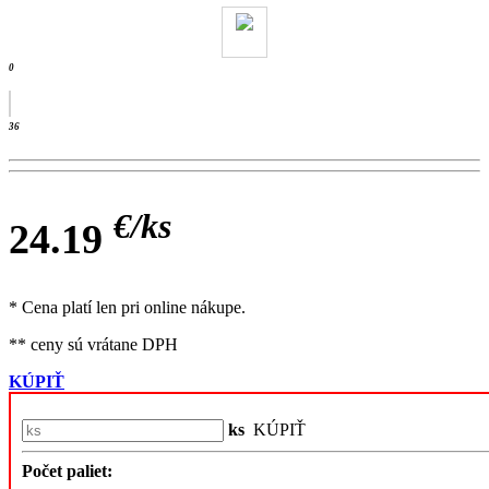
0
36
€/
ks
24.19
* Cena platí len pri online nákupe.
** ceny sú vrátane DPH
KÚPIŤ
ks
KÚPIŤ
Počet paliet: