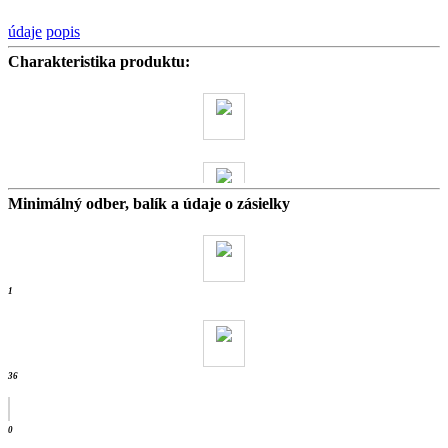
údaje
popis
Charakteristika produktu:
Minimálný odber, balík a údaje o zásielky
28 kg
- ks / wienerb
1
36
0