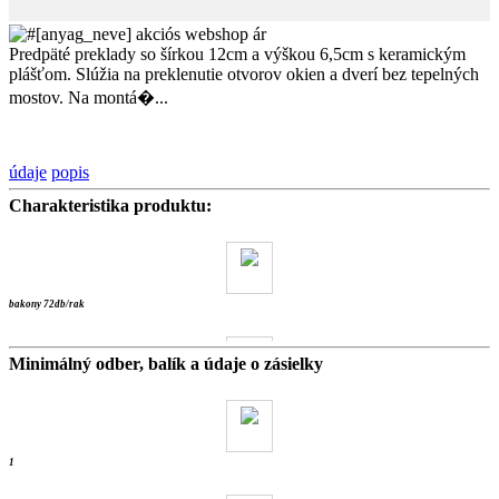
Predpäté preklady so šírkou 12cm a výškou 6,5cm s keramickým
plášťom. Slúžia na preklenutie otvorov okien a dverí bez tepelných
mostov. Na montá�...
údaje
popis
Charakteristika produktu:
bakony 72db/rak
Minimálný odber, balík a údaje o zásielky
17.5 kg
- ks / wienerb
1