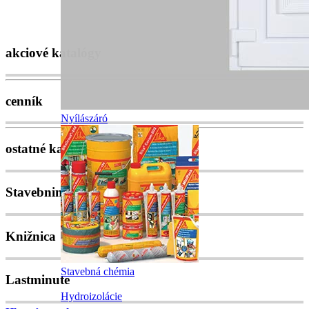
akciové katalógy
cenník
Nyílászáró
ostatné katalógy
Stavebniny kalkulator
Knižnica
Stavebná chémia
Lastminute
Hydroizolácie