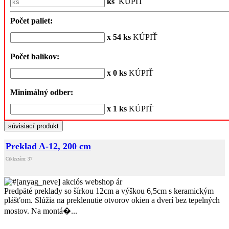
ks
KÚPIŤ
Počet paliet:
x 54 ks
KÚPIŤ
Počet balíkov:
x 0 ks
KÚPIŤ
Minimálný odber:
x 1 ks
KÚPIŤ
súvisiací produkt
Preklad A-12, 200 cm
Cikkszám: 37
Predpäté preklady so šírkou 12cm a výškou 6,5cm s keramickým
plášťom. Slúžia na preklenutie otvorov okien a dverí bez tepelných
mostov. Na montá�...