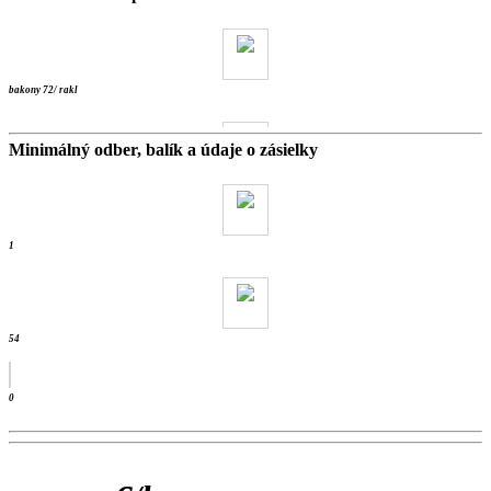
bakony 72/ rakl
Minimálný odber, balík a údaje o zásielky
21 kg
- ks / wienerb
1
54
0