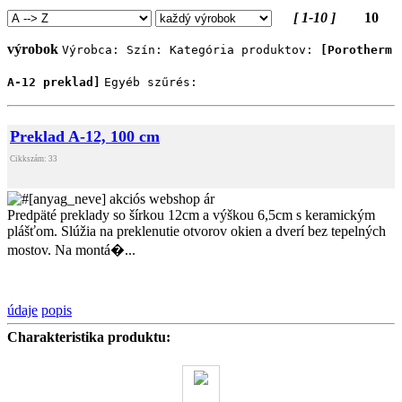
[ 1-10 ]
10
výrobok
Výrobca:
Szín:
Kategória produktov:
[Porotherm
A-12 preklad]
Egyéb szűrés:
Preklad A-12, 100 cm
Cikkszám: 33
Predpäté preklady so šírkou 12cm a výškou 6,5cm s keramickým
plášťom. Slúžia na preklenutie otvorov okien a dverí bez tepelných
mostov. Na montá�...
údaje
popis
Charakteristika produktu: