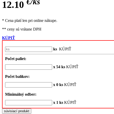
€/
ks
12.10
* Cena platí len pri online nákupe.
** ceny sú vrátane DPH
KÚPIŤ
ks
KÚPIŤ
Počet paliet:
x 54 ks
KÚPIŤ
Počet balíkov:
x 0 ks
KÚPIŤ
Minimálný odber:
x 1 ks
KÚPIŤ
súvisiací produkt