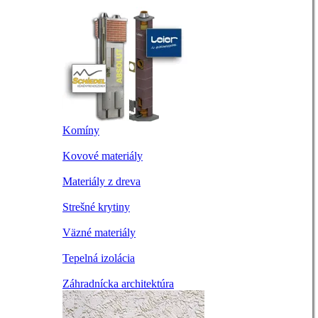
Komíny
Kovové materiály
Materiály z dreva
Strešné krytiny
Väzné materiály
Tepelná izolácia
Záhradnícka architektúra