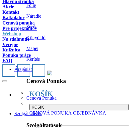
Hlavná stranka
Fólie
Akcie
Kontakt
Náradie
Kalkulator
Cenová ponuka
Stroje
Pre projektantov
Webshop
Könyöklő
Na stiahnutie
Verejné
Mapei
Knižnica
Ponuka práce
Kerítés
FAQ
Árajánlat
Cenová Ponuka
KOŠÍK
Cenová Ponuka
KOŠÍK
CENOVÁ PONUKA
OBJEDNÁVKA
Szolgáltatások
Szolgáltatások