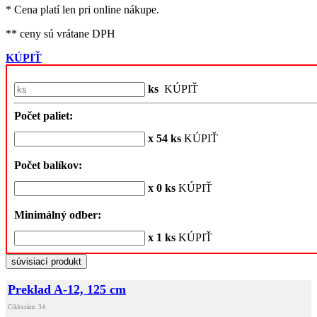
* Cena platí len pri online nákupe.
** ceny sú vrátane DPH
KÚPIŤ
ks
KÚPIŤ
Počet paliet:
x 54 ks
KÚPIŤ
Počet balíkov:
x 0 ks
KÚPIŤ
Minimálný odber:
x 1 ks
KÚPIŤ
súvisiací produkt
Preklad A-12, 125 cm
Cikkszám: 34