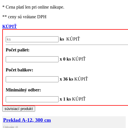
* Cena platí len pri online nákupe.
** ceny sú vrátane DPH
KÚPIŤ
ks
KÚPIŤ
Počet paliet:
x 0 ks
KÚPIŤ
Počet balíkov:
x 36 ks
KÚPIŤ
Minimálný odber:
x 1 ks
KÚPIŤ
súvisiací produkt
Preklad A-12, 300 cm
Cikkszám: 41