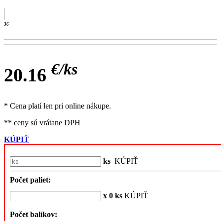
36
€/
ks
20.16
* Cena platí len pri online nákupe.
** ceny sú vrátane DPH
KÚPIŤ
ks
KÚPIŤ
Počet paliet:
x 0 ks
KÚPIŤ
Počet balíkov: