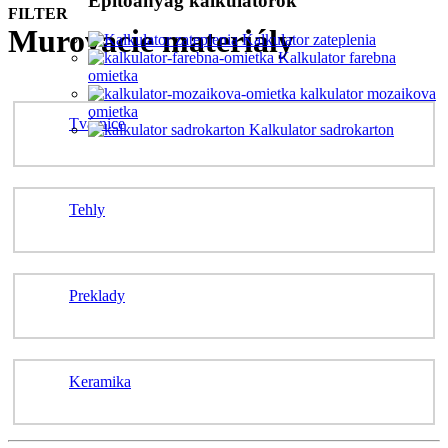
Építőanyag kalkulátorok
FILTER
Murovacie materiály
Kalkulator zateplenia
Kalkulator farebna
omietka
kalkulator mozaikova
omietka
Tvárnice
Kalkulator sadrokarton
Tehly
Preklady
Keramika