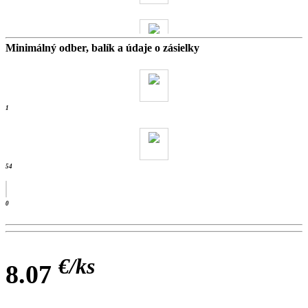
Minimálný odber, balík a údaje o zásielky
14 kg
- ks / wienerb
1
54
0
€/
ks
8.07