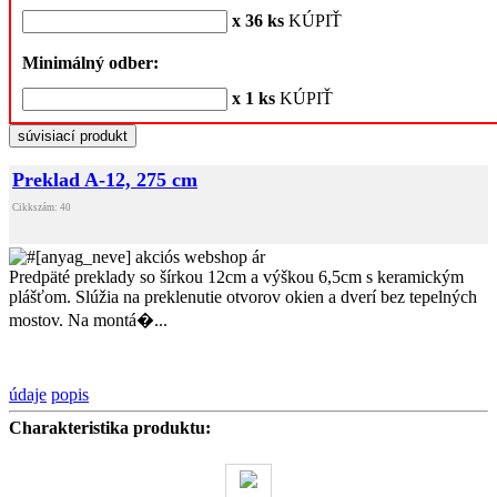
x 36 ks
KÚPIŤ
Minimálný odber:
x 1 ks
KÚPIŤ
súvisiací produkt
Preklad A-12, 275 cm
Cikkszám: 40
Predpäté preklady so šírkou 12cm a výškou 6,5cm s keramickým
plášťom. Slúžia na preklenutie otvorov okien a dverí bez tepelných
mostov. Na montá�...
údaje
popis
Charakteristika produktu: