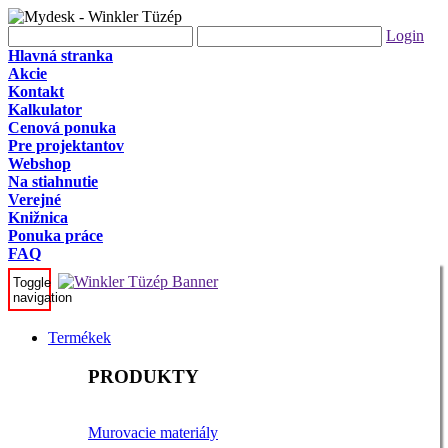
Login
Hlavná stranka
Akcie
Kontakt
Kalkulator
Cenová ponuka
Pre projektantov
Webshop
Na stiahnutie
Verejné
Knižnica
Ponuka práce
FAQ
Toggle
navigation
Termékek
PRODUKTY
Murovacie materiály