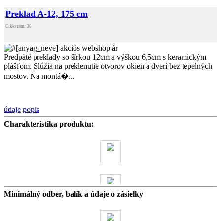
Preklad A-12, 175 cm
Cikkszám: 36
Predpäté preklady so šírkou 12cm a výškou 6,5cm s keramickým
plášťom. Slúžia na preklenutie otvorov okien a dverí bez tepelných
mostov. Na montá�...
údaje
popis
Charakteristika produktu:
Minimálný odber, balík a údaje o zásielky
24.5 kg