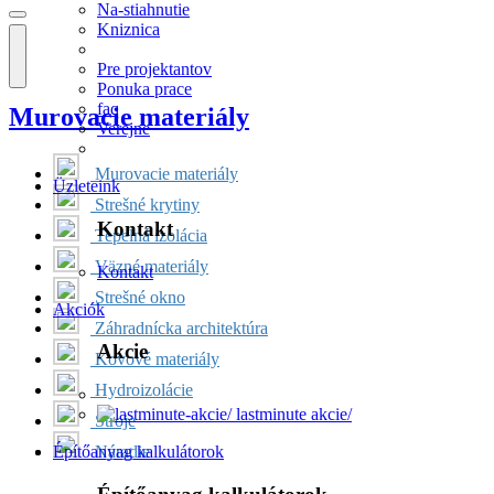
Na-stiahnutie
Kniznica
Pre projektantov
Ponuka prace
faq
Murovacie materiály
Verejne
Murovacie materiály
Üzleteink
Strešné krytiny
Kontakt
Tepelná izolácia
Väzné materiály
Kontakt
Strešné okno
Akciók
Záhradnícka architektúra
Akcie
Kovové materiály
Hydroizolácie
lastminute akcie/
Stroje
Náradie
Építőanyag kalkulátorok