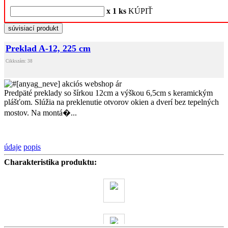
x 1 ks
KÚPIŤ
súvisiací produkt
Preklad A-12, 225 cm
Cikkszám: 38
Predpäté preklady so šírkou 12cm a výškou 6,5cm s keramickým
plášťom. Slúžia na preklenutie otvorov okien a dverí bez tepelných
mostov. Na montá�...
údaje
popis
Charakteristika produktu: