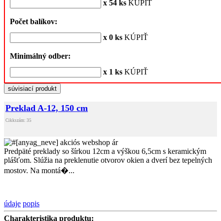
x 54 ks
KÚPIŤ
Počet balíkov:
x 0 ks
KÚPIŤ
Minimálný odber:
x 1 ks
KÚPIŤ
súvisiací produkt
Preklad A-12, 150 cm
Cikkszám: 35
Predpäté preklady so šírkou 12cm a výškou 6,5cm s keramickým
plášťom. Slúžia na preklenutie otvorov okien a dverí bez tepelných
mostov. Na montá�...
údaje
popis
Charakteristika produktu: