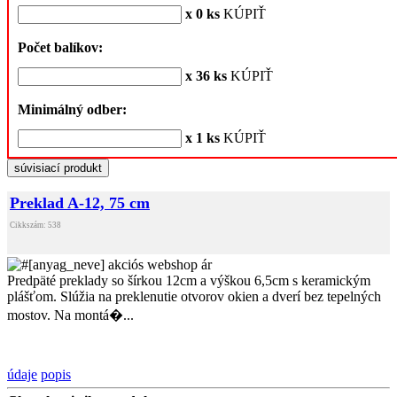
x 0 ks
KÚPIŤ
Počet balíkov:
x 36 ks
KÚPIŤ
Minimálný odber:
x 1 ks
KÚPIŤ
súvisiací produkt
Preklad A-12, 75 cm
Cikkszám: 538
Predpäté preklady so šírkou 12cm a výškou 6,5cm s keramickým
plášťom. Slúžia na preklenutie otvorov okien a dverí bez tepelných
mostov. Na montá�...
údaje
popis