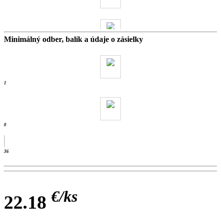
Minimálný odber, balík a údaje o zásielky
38.5 kg
- ks /
1
0
36
€/
ks
22.18