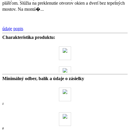
plášťom. Slúžia na preklenutie otvorov okien a dverí bez tepelných
mostov. Na montá�...
údaje
popis
Charakteristika produktu:
Minimálný odber, balík a údaje o zásielky
35 kg
- ks /
1
0