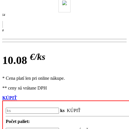
54
0
€/
ks
10.08
* Cena platí len pri online nákupe.
** ceny sú vrátane DPH
KÚPIŤ
ks
KÚPIŤ
Počet paliet: