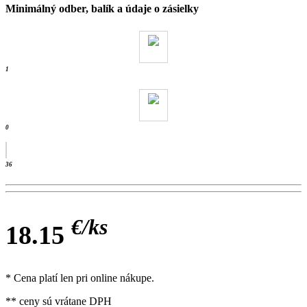
Minimálný odber, balík a údaje o zásielky
31.5 kg
- ks /
1
0
36
€/
ks
18.15
* Cena platí len pri online nákupe.
** ceny sú vrátane DPH