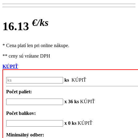
€/
ks
16.13
* Cena platí len pri online nákupe.
** ceny sú vrátane DPH
KÚPIŤ
ks
KÚPIŤ
Počet paliet:
x 36 ks
KÚPIŤ
Počet balíkov:
x 0 ks
KÚPIŤ
Minimálný odber: