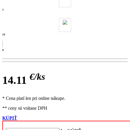
- ks / wienerb
1
54
0
€/
ks
14.11
* Cena platí len pri online nákupe.
** ceny sú vrátane DPH
KÚPIŤ