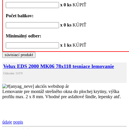
x 0 ks
KÚPIŤ
Počet balíkov:
x 0 ks
KÚPIŤ
Minimálný odber:
x 1 ks
KÚPIŤ
súvisiací produkt
Velux EDS 2000 MK06 78x118 tesniace lemovanie
Cikkszám: 15370
Lemovanie pre montáž strešného okna do plochej krytiny, výška
profilu max. 2 x 8 mm. Vhodné pre asfaltové šindle, lepenky atď.
údaje
popis