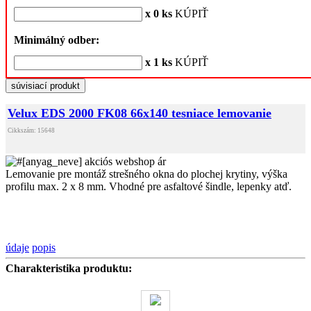
x 0 ks
KÚPIŤ
Minimálný odber:
x 1 ks
KÚPIŤ
súvisiací produkt
Velux EDS 2000 FK08 66x140 tesniace lemovanie
Cikkszám: 15648
Lemovanie pre montáž strešného okna do plochej krytiny, výška
profilu max. 2 x 8 mm. Vhodné pre asfaltové šindle, lepenky atď.
údaje
popis
Charakteristika produktu: