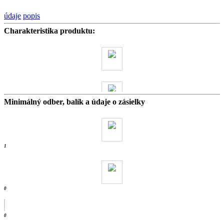
údaje
popis
Charakteristika produktu:
Minimálný odber, balík a údaje o zásielky
0 kg
- ks /
1
0
0