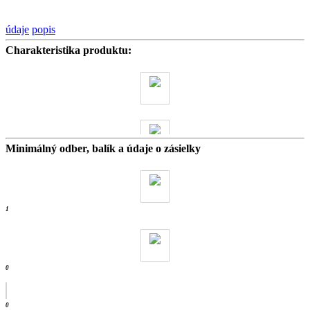
údaje
popis
Charakteristika produktu:
Minimálný odber, balík a údaje o zásielky
0 kg
- ks /
1
0
0