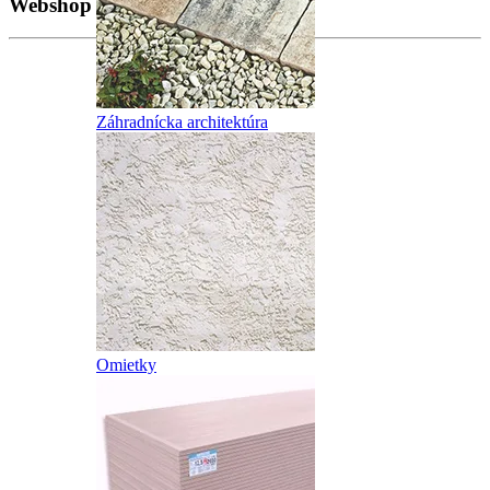
Webshop
Záhradnícka architektúra
Omietky