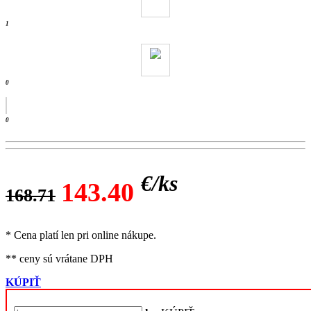
- ks /
1
0
0
€/
ks
143.40
168.71
* Cena platí len pri online nákupe.
** ceny sú vrátane DPH
KÚPIŤ