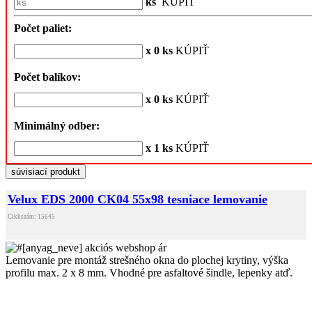
ks
KÚPIŤ
Počet paliet:
x 0 ks
KÚPIŤ
Počet balíkov:
x 0 ks
KÚPIŤ
Minimálný odber:
x 1 ks
KÚPIŤ
súvisiací produkt
Velux EDS 2000 CK04 55x98 tesniace lemovanie
Cikkszám: 15645
Lemovanie pre montáž strešného okna do plochej krytiny, výška
profilu max. 2 x 8 mm. Vhodné pre asfaltové šindle, lepenky atď.