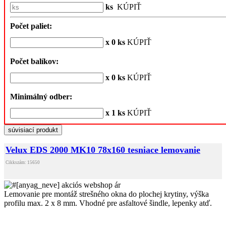
ks
KÚPIŤ
Počet paliet:
x 0 ks
KÚPIŤ
Počet balíkov:
x 0 ks
KÚPIŤ
Minimálný odber:
x 1 ks
KÚPIŤ
súvisiací produkt
Velux EDS 2000 MK10 78x160 tesniace lemovanie
Cikkszám: 15650
Lemovanie pre montáž strešného okna do plochej krytiny, výška
profilu max. 2 x 8 mm. Vhodné pre asfaltové šindle, lepenky atď.