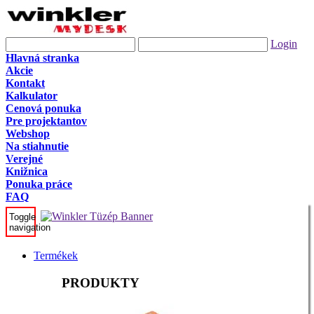
Login
Hlavná stranka
Akcie
Kontakt
Kalkulator
Cenová ponuka
Pre projektantov
Webshop
Na stiahnutie
Verejné
Knižnica
Ponuka práce
FAQ
Toggle
navigation
Termékek
PRODUKTY