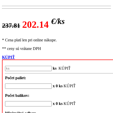
€/
ks
202.14
237.81
* Cena platí len pri online nákupe.
** ceny sú vrátane DPH
KÚPIŤ
ks
KÚPIŤ
Počet paliet:
x 0 ks
KÚPIŤ
Počet balíkov:
x 0 ks
KÚPIŤ