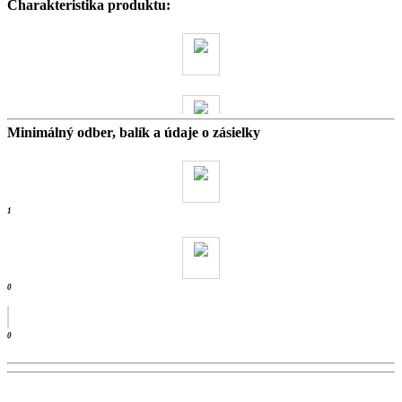
Charakteristika produktu:
Minimálný odber, balík a údaje o zásielky
0 kg
- ks /
1
0
0