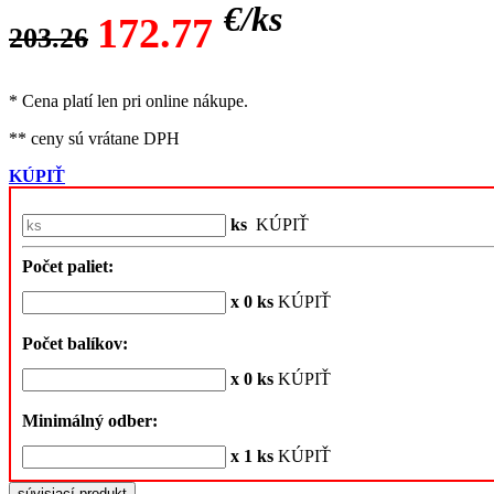
€/
ks
172.77
203.26
* Cena platí len pri online nákupe.
** ceny sú vrátane DPH
KÚPIŤ
ks
KÚPIŤ
Počet paliet:
x 0 ks
KÚPIŤ
Počet balíkov:
x 0 ks
KÚPIŤ
Minimálný odber:
x 1 ks
KÚPIŤ
súvisiací produkt