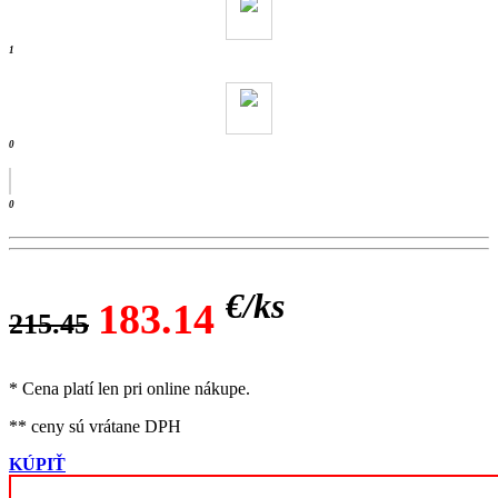
- ks /
1
0
0
€/
ks
183.14
215.45
* Cena platí len pri online nákupe.
** ceny sú vrátane DPH
KÚPIŤ