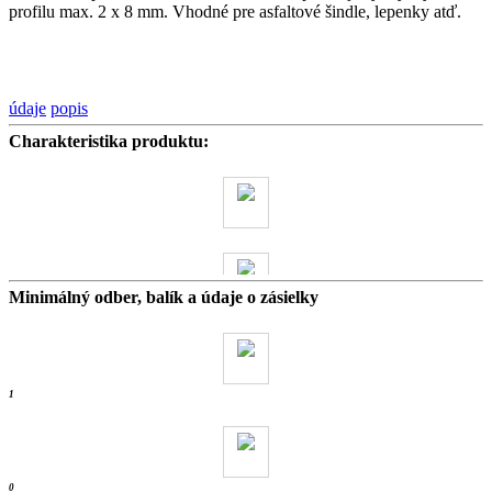
profilu max. 2 x 8 mm. Vhodné pre asfaltové šindle, lepenky atď.
údaje
popis
Charakteristika produktu:
Minimálný odber, balík a údaje o zásielky
0 kg
- ks /
1
0