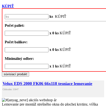
KÚPIŤ
ks
KÚPIŤ
Počet paliet:
x 0 ks
KÚPIŤ
Počet balíkov:
x 0 ks
KÚPIŤ
Minimálný odber:
x 1 ks
KÚPIŤ
súvisiací produkt
Velux EDS 2000 FK06 66x118 tesniace lemovanie
Cikkszám: 15647
Lemovanie pre montáž strešného okna do plochej krytiny, výška