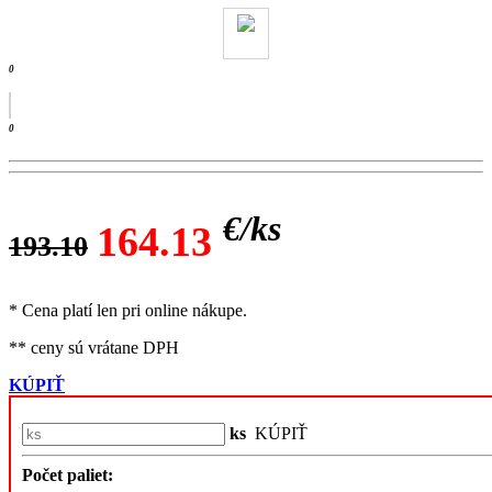
0
0
€/
ks
164.13
193.10
* Cena platí len pri online nákupe.
** ceny sú vrátane DPH
KÚPIŤ
ks
KÚPIŤ
Počet paliet: