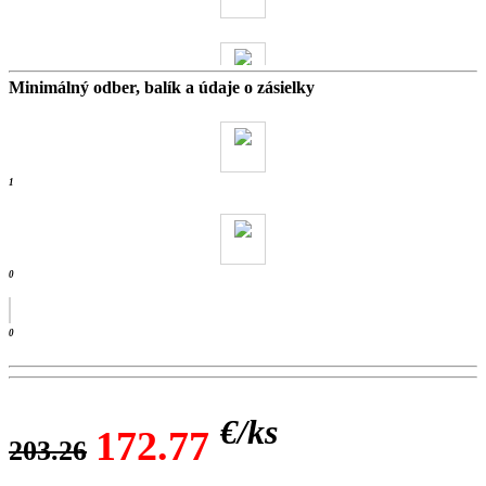
Minimálný odber, balík a údaje o zásielky
0 kg
- ks /
1
0
0
€/
ks
172.77
203.26