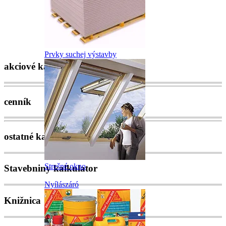
Prvky suchej výstavby
akciové katalógy
cenník
ostatné katalógy
Strešné okno
Stavebniny kalkulator
Nyílászáró
Knižnica