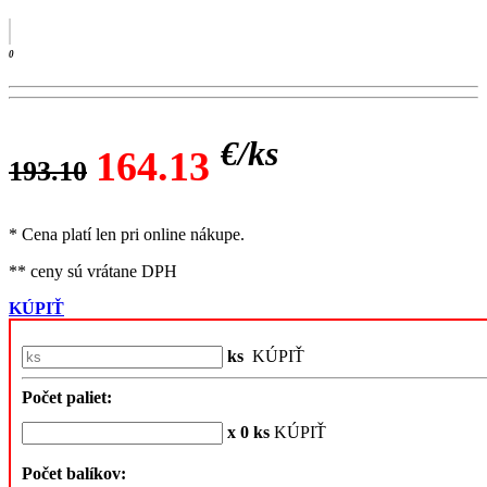
0
€/
ks
164.13
193.10
* Cena platí len pri online nákupe.
** ceny sú vrátane DPH
KÚPIŤ
ks
KÚPIŤ
Počet paliet:
x 0 ks
KÚPIŤ
Počet balíkov: