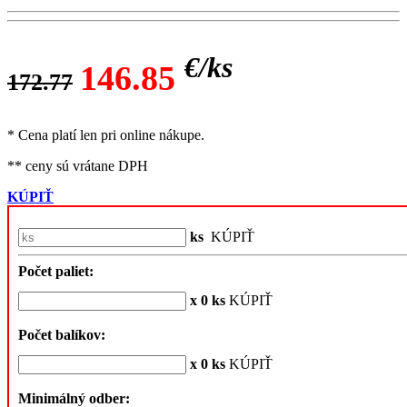
€/
ks
146.85
172.77
* Cena platí len pri online nákupe.
** ceny sú vrátane DPH
KÚPIŤ
ks
KÚPIŤ
Počet paliet:
x 0 ks
KÚPIŤ
Počet balíkov:
x 0 ks
KÚPIŤ
Minimálný odber: