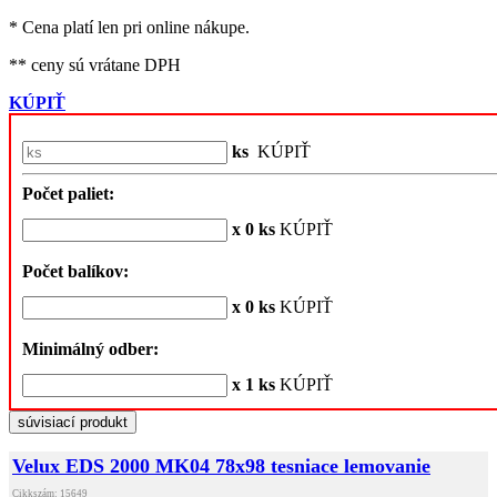
* Cena platí len pri online nákupe.
** ceny sú vrátane DPH
KÚPIŤ
ks
KÚPIŤ
Počet paliet:
x 0 ks
KÚPIŤ
Počet balíkov:
x 0 ks
KÚPIŤ
Minimálný odber:
x 1 ks
KÚPIŤ
súvisiací produkt
Velux EDS 2000 MK04 78x98 tesniace lemovanie
Cikkszám: 15649