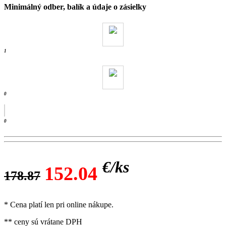
Minimálný odber, balík a údaje o zásielky
0 kg
- ks /
1
0
0
€/
ks
152.04
178.87
* Cena platí len pri online nákupe.
** ceny sú vrátane DPH