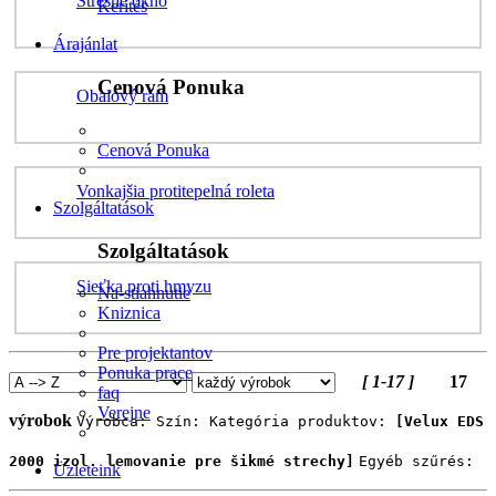
Strešné okno
Kerítés
Árajánlat
Cenová Ponuka
Obalový rám
Cenová Ponuka
Vonkajšia protitepelná roleta
Szolgáltatások
Szolgáltatások
Sieťka proti hmyzu
Na-stiahnutie
Kniznica
Pre projektantov
Ponuka prace
[ 1-17 ]
17
faq
Verejne
výrobok
Výrobca:
Szín:
Kategória produktov:
[Velux EDS
2000 izol. lemovanie pre šikmé strechy]
Egyéb szűrés:
Üzleteink