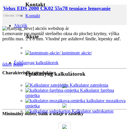
Kontakt
Velux EDS 2000 CK02 55x78 tesniace lemovanie
Kontakt
Cikkszám: 15644
Akciók
Lemovanie pre montáž strešného okna do plochej krytiny, výška
Akcie
profilu max. 2 x 8 mm. Vhodné pre asfaltové šindle, lepenky atď.
lastminute akcie/
Építőanyag kalkulátorok
údaje
popis
Charakteristika produktu:
Építőanyag kalkulátorok
Kalkulator zateplenia
Kalkulator farebna
omietka
kalkulator mozaikova
omietka
Kalkulator sadrokarton
Minimálný odber, balík a údaje o zásielky
0 kg