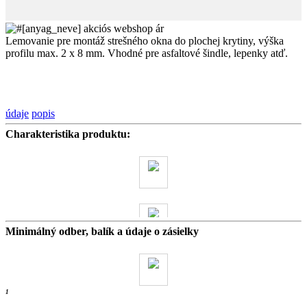
Lemovanie pre montáž strešného okna do plochej krytiny, výška
profilu max. 2 x 8 mm. Vhodné pre asfaltové šindle, lepenky atď.
údaje
popis
Charakteristika produktu:
Minimálný odber, balík a údaje o zásielky
0 kg
- ks /
1