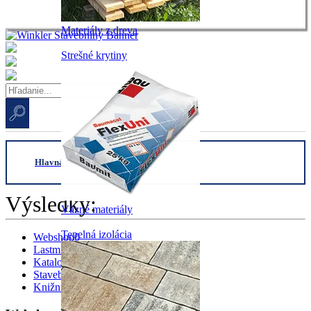
Materiály z dreva
Strešné krytiny
Hlavná stranka
/
webshop
/
Strešné okno
Výsledky:
Väzné materiály
Tepelná izolácia
Webshop
0
Lastminute
0
Katalog
0
Stavebniny Kalkulator
0
Knižnica
0