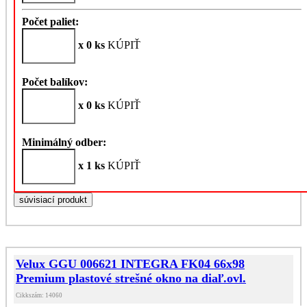
Počet paliet:
x 0 ks
KÚPIŤ
Počet balíkov:
x 0 ks
KÚPIŤ
Minimálný odber:
x 1 ks
KÚPIŤ
súvisiací produkt
Velux GGU 006621 INTEGRA FK04 66x98
Premium plastové strešné okno na diaľ.ovl.
Cikkszám: 14060