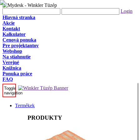
Login
Hlavná stranka
Akcie
Kontakt
Kalkulator
Cenová ponuka
Pre projektantov
Webshop
Na stiahnutie
Verejné
Knižnica
Ponuka práce
FAQ
Toggle
navigation
Termékek
PRODUKTY