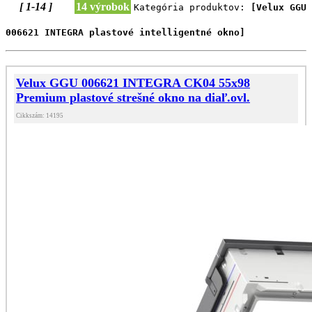
[ 1-14 ]
14 výrobok
Kategória produktov:
[Velux GGU
006621 INTEGRA plastové intelligentné okno]
Velux GGU 006621 INTEGRA CK04 55x98
Premium plastové strešné okno na diaľ.ovl.
Cikkszám: 14195