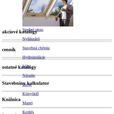
Strešné okno
akciové katalógy
Nyílászáró
Stavebná chémia
cenník
Hydroizolácie
Fólie
ostatné katalógy
Náradie
Stavebniny kalkulator
Stroje
Könyöklő
Knižnica
Mapei
Kerítés