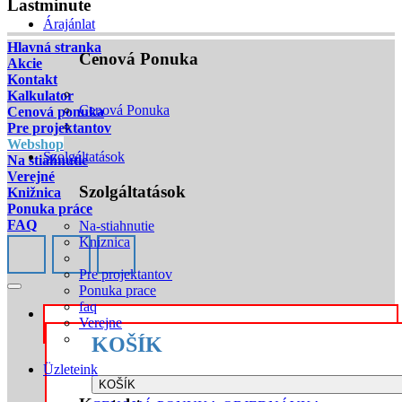
Lastminute
Árajánlat
Hlavná stranka
Cenová Ponuka
Akcie
Kontakt
Kalkulator
Cenová Ponuka
Cenová ponuka
Pre projektantov
Webshop
Szolgáltatások
Na stiahnutie
Verejné
Szolgáltatások
Knižnica
Ponuka práce
FAQ
Na-stiahnutie
Kniznica
Pre projektantov
Ponuka prace
faq
Verejne
KOŠÍK
Üzleteink
KOŠÍK