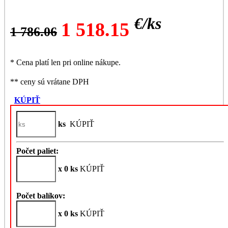
[10]---66x98cm
Otváranie
(FK04)
uprostred
€/
ks
1 518.15
1 786.06
* Cena platí len pri online nákupe.
** ceny sú vrátane DPH
KÚPIŤ
ks
KÚPIŤ
Počet paliet:
x 0 ks
KÚPIŤ
Počet balíkov:
x 0 ks
KÚPIŤ