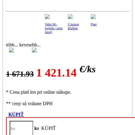
Velux 66 -
S hornou
Plast
trojsklo | extra
kľučkou
šetrný
több...
kevesebb...
[05]---55x98cm
Otváranie
(CK04)
uprostred
€/
ks
1 421.14
1 671.93
* Cena platí len pri online nákupe.
** ceny sú vrátane DPH
KÚPIŤ
ks
KÚPIŤ