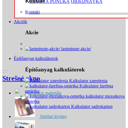
Kontakt
CENOVÁ PONUKA
OBJEDNÁVKA
Kontakt
Akciók
Akcie
lastminute akcie/
Építőanyag kalkulátorok
Építőanyag kalkulátorok
Strešné okno
Kalkulator zateplenia
Kalkulator farebna
omietka
Murovacie materiály
kalkulator mozaikova
omietka
Kalkulator sadrokarton
Strešné krytiny