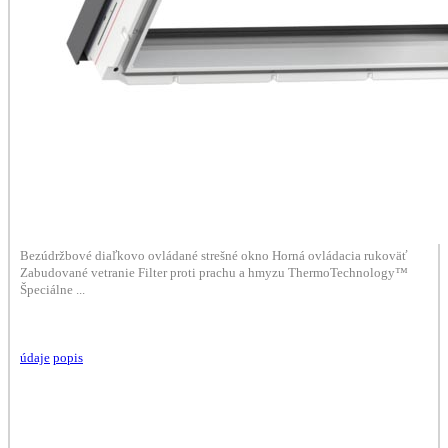
Bezúdržbové diaľkovo ovládané strešné okno Horná ovládacia rukoväť
Zabudované vetranie Filter proti prachu a hmyzu ThermoTechnology™
Špeciálne ...
údaje
popis