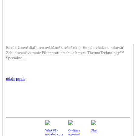
Bezúdržbové diaľkovo ovládané strešné okno Horná ovládacia rukoväť
Zabudované vetranie Filter proti prachu a hmyzu ThermoTechnology™
Špeciálne ...
údaje
popis
Velux 66 -
Otváranie
Plast
trojsklo | extra
uprostred