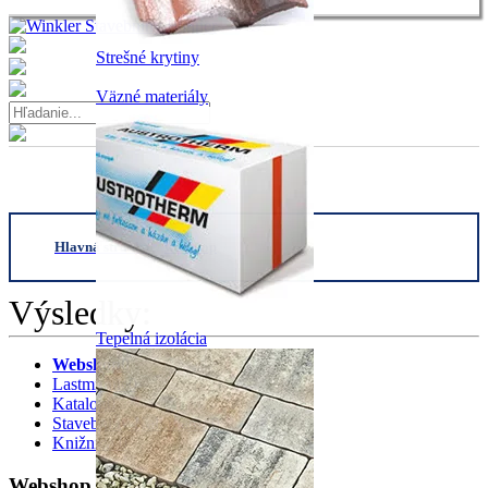
Strešné krytiny
Väzné materiály
Hlavná stranka
/
webshop
/
Strešné okno
Výsledky:
Tepelná izolácia
Webshop
0
Lastminute
0
Katalog
0
Stavebniny Kalkulator
0
Knižnica
0
Webshop