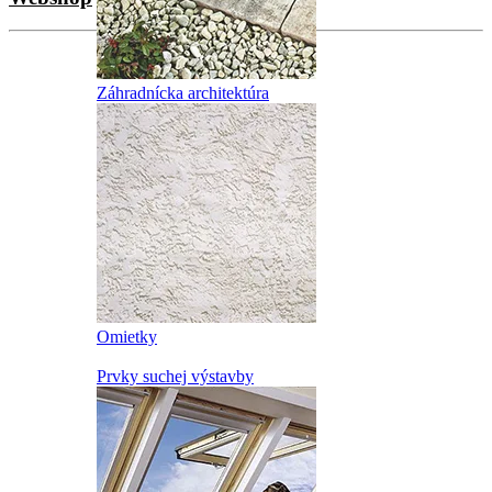
Záhradnícka architektúra
Omietky
Prvky suchej výstavby