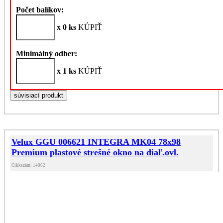
Počet balíkov:
x 0 ks
KÚPIŤ
Minimálný odber:
x 1 ks
KÚPIŤ
súvisiací produkt
Velux GGU 006621 INTEGRA MK04 78x98
Premium plastové strešné okno na diaľ.ovl.
Cikkszám: 14062