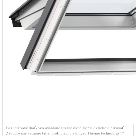
Bezúdržbové diaľkovo ovládané strešné okno Horná ovládacia rukoväť
Zabudované vetranie Filter proti prachu a hmyzu ThermoTechnology™