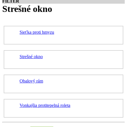
FILTER
Strešné okno
Sieťka proti hmyzu
Strešné okno
Obalový rám
Vonkajšia protitepelná roleta