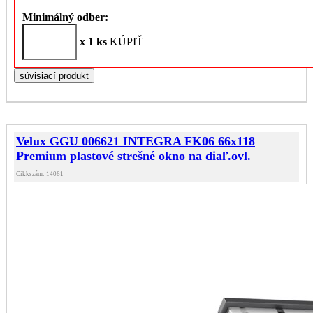
Minimálný odber:
x 1 ks
KÚPIŤ
súvisiací produkt
Velux GGU 006621 INTEGRA FK06 66x118
Premium plastové strešné okno na diaľ.ovl.
Cikkszám: 14061