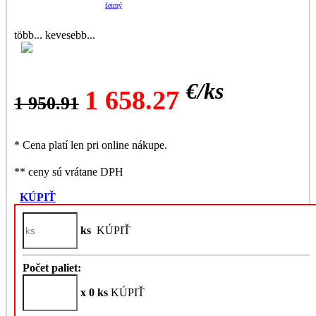
šetrný
több...
kevesebb...
[12]--
-66x140cm
€/
ks
(FK08)
1 658.27
1 950.91
* Cena platí len pri online nákupe.
** ceny sú vrátane DPH
KÚPIŤ
ks
KÚPIŤ
Počet paliet:
x 0 ks
KÚPIŤ