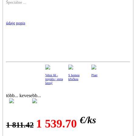
Špeciálne ...
údaje
popis
Velux 66 -
S hornou
Plast
trojsklo | extra
kľučkou
šetrný
több...
kevesebb...
[18]---78x98cm
Otváranie
(MK04)
uprostred
€/
ks
1 539.70
1 811.42