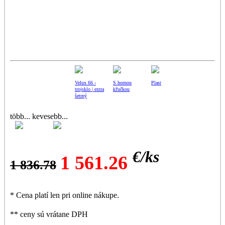
Velux 66 -
S hornou
Plast
trojsklo | extra
kľučkou
šetrný
több...
kevesebb...
[11]--
Otváranie
-66x118cm
uprostred
€/
ks
(FK06)
1 561.26
1 836.78
* Cena platí len pri online nákupe.
** ceny sú vrátane DPH