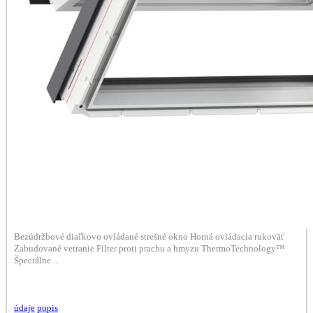
Bezúdržbové diaľkovo ovládané strešné okno Horná ovládacia rukoväť
Zabudované vetranie Filter proti prachu a hmyzu ThermoTechnology™
Špeciálne ...
údaje
popis