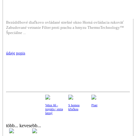
Bezúdržbové diaľkovo ovládané strešné okno Horná ovládacia rukoväť
Zabudované vetranie Filter proti prachu a hmyzu ThermoTechnology™
Špeciálne ...
údaje
popis
Velux 66 -
S hornou
Plast
trojsklo | extra
kľučkou
šetrný
több...
kevesebb...