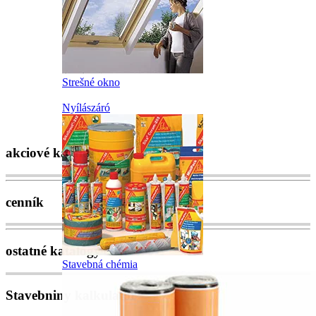
Strešné okno
Nyílászáró
akciové katalógy
cenník
ostatné katalógy
Stavebná chémia
Stavebniny kalkulator