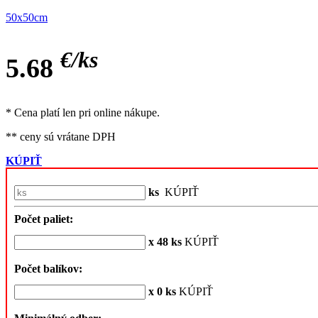
50x50cm
€/
ks
5.68
* Cena platí len pri online nákupe.
** ceny sú vrátane DPH
KÚPIŤ
ks
KÚPIŤ
Počet paliet:
x 48 ks
KÚPIŤ
Počet balíkov:
x 0 ks
KÚPIŤ