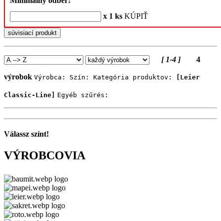
Minimálný odber:
x 1 ks
KÚPIŤ
súvisiací produkt
[ 1-4 ]
4
výrobok
Výrobca:
Szín:
Kategória produktov:
[Leier
Classic-Line]
Egyéb szűrés:
Válassz színt!
VÝROBCOVIA