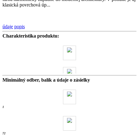
klasická povrchová úp...
údaje
popis
Charakteristika produktu:
Minimálný odber, balík a údaje o zásielky
14 kg
- ks /
1
72