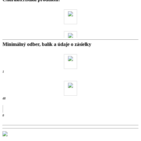
Minimálný odber, balík a údaje o zásielky
22 kg
- ks /
1
48
0