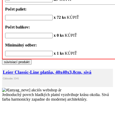
Počet paliet:
x 72 ks
KÚPIŤ
Počet balíkov:
x 0 ks
KÚPIŤ
Minimálný odber:
x 1 ks
KÚPIŤ
súvisiací produkt
Leier Classic-Line platňa, 40x40x3,8cm, sivá
Cikkszám: 5341
Jednoduchý povrch hladkých platní vyzdvihuje krásu okolia. Sivá
farba harmonicky zapadne do modernej architektúry.