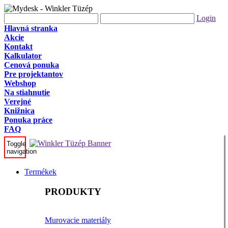
Login
Hlavná stranka
Akcie
Kontakt
Kalkulator
Cenová ponuka
Pre projektantov
Webshop
Na stiahnutie
Verejné
Knižnica
Ponuka práce
FAQ
Toggle
navigation
Termékek
PRODUKTY
Murovacie materiály