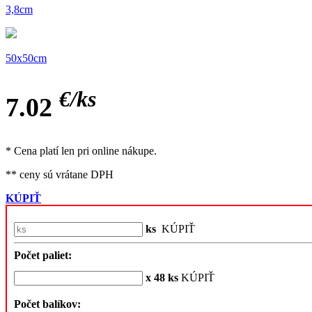
3,8cm
50x50cm
€/
ks
7.02
* Cena platí len pri online nákupe.
** ceny sú vrátane DPH
KÚPIŤ
ks
KÚPIŤ
Počet paliet:
x 48 ks
KÚPIŤ
Počet balíkov: