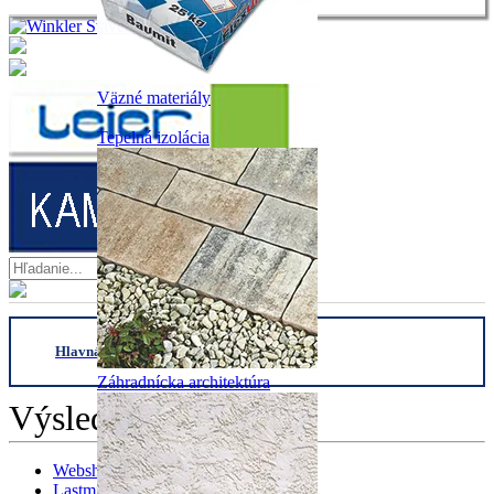
Väzné materiály
Tepelná izolácia
Hlavná stranka
/
webshop
/
Záhradnícka architektúra
Záhradnícka architektúra
Výsledky:
Webshop
0
Lastminute
0