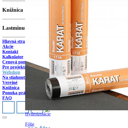
Knižnica
Lastminute
Hlavná stranka
Akcie
Kontakt
Kalkulator
Cenová ponuka
Pre projektantov
Webshop
Na stiahnutie
Verejné
Knižnica
Ponuka práce
FAQ
Hydroizolácie
Fólie