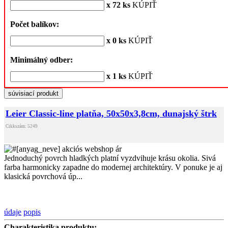
x 72 ks
KÚPIŤ
Počet balíkov:
x 0 ks
KÚPIŤ
Minimálný odber:
x 1 ks
KÚPIŤ
súvisiací produkt
Leier Classic-line platňa, 50x50x3,8cm, dunajský štrk
Cikkszám: 5249
Jednoduchý povrch hladkých platní vyzdvihuje krásu okolia. Sivá
farba harmonicky zapadne do modernej architektúry. V ponuke je aj
klasická povrchová úp...
údaje
popis
Charakteristika produktu: