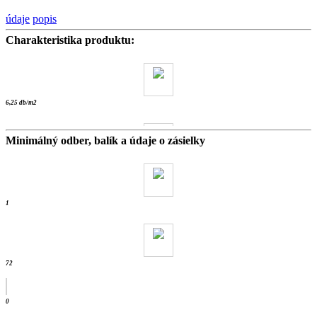
údaje
popis
Charakteristika produktu:
6,25 db/m2
Minimálný odber, balík a údaje o zásielky
13.9 kg
- ks /
1
72
0