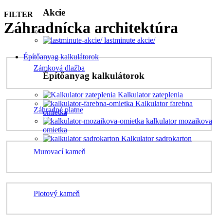
Akcie
FILTER
Záhradnícka architektúra
lastminute akcie/
Építőanyag kalkulátorok
Zámková dlažba
Építőanyag kalkulátorok
Kalkulator zateplenia
Kalkulator farebna
Záhradné platne
omietka
kalkulator mozaikova
omietka
Kalkulator sadrokarton
Murovací kameň
Plotový kameň