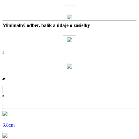
Minimálný odber, balík a údaje o zásielky
22 kg
- ks /
1
48
0
3,8cm