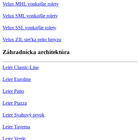
Velux MHL vonkajšie rolety
Velux SML vonkajšie rolety
Velux SSL vonkajšie rolety
Velux ZIL sieťka prito hmyzu
Záhradnícka architektúra
Leier Classic-Line
Leier Euroline
Leier Patio
Leier Piazza
Leier Svahový prvok
Leier Taverna
Leier Verde