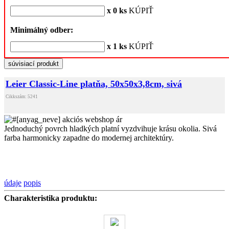
x 0 ks
KÚPIŤ
Minimálný odber:
x 1 ks
KÚPIŤ
súvisiací produkt
Leier Classic-Line platňa, 50x50x3,8cm, sivá
Cikkszám: 5241
Jednoduchý povrch hladkých platní vyzdvihuje krásu okolia. Sivá
farba harmonicky zapadne do modernej architektúry.
údaje
popis
Charakteristika produktu: