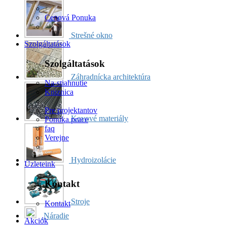
Cenová Ponuka
Strešné okno
Szolgáltatások
Szolgáltatások
Záhradnícka architektúra
Na-stiahnutie
Kniznica
Pre projektantov
Kovové materiály
Ponuka prace
faq
Verejne
Hydroizolácie
Üzleteink
Kontakt
Stroje
Kontakt
Náradie
Akciók