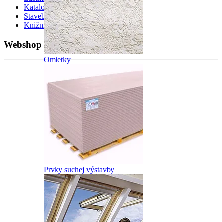
Katalog
0
Stavebniny Kalkulator
0
Knižnica
0
Webshop
Omietky
Prvky suchej výstavby