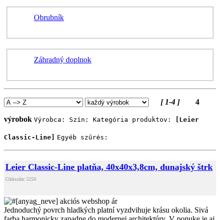
Obrubník
Záhradný doplnok
[ 1-4 ]
4
výrobok
Výrobca:
Szín:
Kategória produktov:
[Leier
Classic-Line]
Egyéb szűrés:
Leier Classic-Line platňa, 40x40x3,8cm, dunajský štrk
Cikkszám: 5250
Jednoduchý povrch hladkých platní vyzdvihuje krásu okolia. Sivá
farba harmonicky zapadne do modernej architektúry. V ponuke je aj