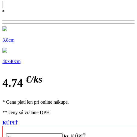
0
3,8cm
40x40cm
€/
ks
4.74
* Cena platí len pri online nákupe.
** ceny sú vrátane DPH
KÚPIŤ
ks
KÚPIŤ