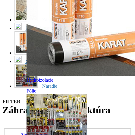
Záhradnícka architektúra
Kovové materiály
Hydroizolácie
Stroje
Hydroizolácie
Náradie
Fólie
FILTER
Záhradnícka architektúra
Zámková dlažba