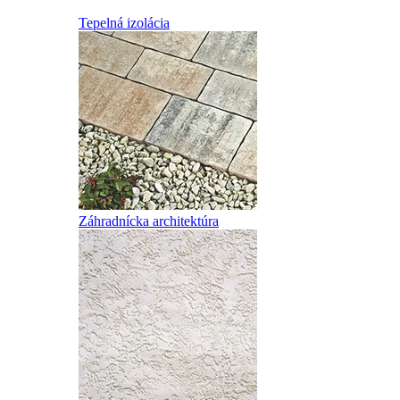
Tepelná izolácia
Záhradnícka architektúra