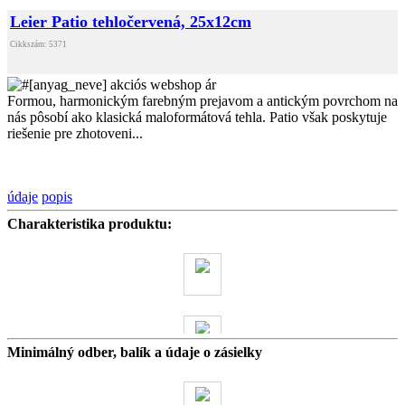
Leier Patio tehločervená, 25x12cm
Cikkszám: 5371
Formou, harmonickým farebným prejavom a antickým povrchom na
nás pôsobí ako klasická maloformátová tehla. Patio však poskytuje
riešenie pre zhotoveni...
údaje
popis
Charakteristika produktu:
Minimálný odber, balík a údaje o zásielky
115.3 kg