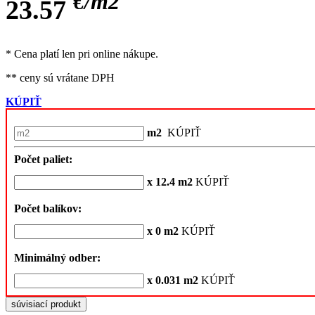
€/
m2
23.57
* Cena platí len pri online nákupe.
** ceny sú vrátane DPH
KÚPIŤ
m2
KÚPIŤ
Počet paliet:
x 12.4 m2
KÚPIŤ
Počet balíkov:
x 0 m2
KÚPIŤ
Minimálný odber:
x 0.031 m2
KÚPIŤ
súvisiací produkt