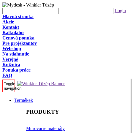
Login
Hlavná stranka
Akcie
Kontakt
Kalkulator
Cenová ponuka
Pre projektantov
Webshop
Na stiahnutie
Verejné
Knižnica
Ponuka práce
FAQ
Toggle
navigation
Termékek
PRODUKTY
Murovacie materiály