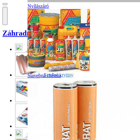
Nyílászáró
Záhradnícka architektúra
Murovacie materiály
Strešné krytiny
Stavebná chémia
Tepelná izolácia
Väzné materiály
Strešné okno