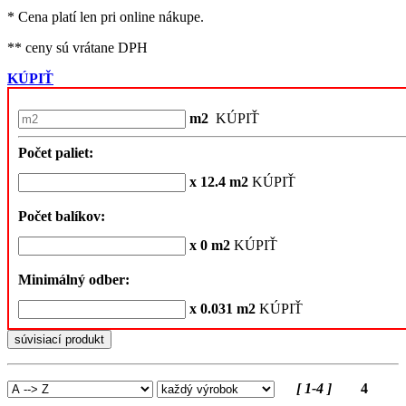
* Cena platí len pri online nákupe.
** ceny sú vrátane DPH
KÚPIŤ
m2
KÚPIŤ
Počet paliet:
x 12.4 m2
KÚPIŤ
Počet balíkov:
x 0 m2
KÚPIŤ
Minimálný odber:
x 0.031 m2
KÚPIŤ
súvisiací produkt
[ 1-4 ]
4