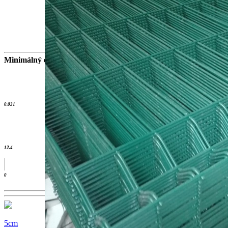
Minimálný odber, balík a údaje o zásielky
115.3 kg
32.2 m2 /
0.031
32,258 db/m2
12.4
0
5cm