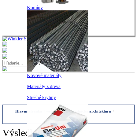
Komíny
Kovové materiály
Materiály z dreva
Strešné krytiny
Hlavná stranka
/
webshop
/
Záhradnícka architektúra
/
Leier
Classic-Line platňa, 40x40x3,8cm, sivá špeciálna cena |
Výsledky: