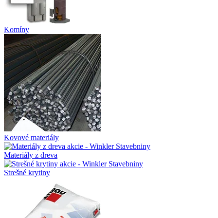
Komíny
Kovové materiály
Materiály z dreva
Strešné krytiny