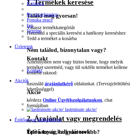
1. Termékek keresése
Kniznica
Pre projektantov
Találd meg gyorsan!
Ponuka prace
faq
Válassz termékkategóriát
Verejne
Használd a speciális keresést a hatékony kereséshez
Tedd a terméket a kosárba
Üzleteink
Nem találod, bizonytalan vagy?
Kontakt
Amennyiben nem vagy biztos benne, hogy melyik
terméket szeretnéd, vagy túl sokféle terméket kellene
Kontakt
kosárba raknod:
Akciók
használd
árajánlatkérő
oldalunkat. (Tervrajzfeltöltési
lehetősséggel)
Akcie
kérdezz
Online Ügyfélszolgálatunkon
, chat
formájában
lastminute akcie/
2. Árajánlat vagy megrendelés
Építőanyag kalkulátorok
Építőanyag kalkulátorok
Tele a kosár, hogyan tovább?