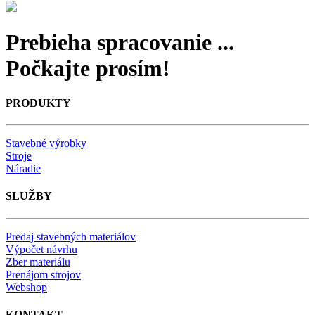
Prebieha spracovanie ...
Počkajte prosím!
PRODUKTY
Stavebné výrobky
Stroje
Náradie
SLUŽBY
Predaj stavebných materiálov
Výpočet návrhu
Zber materiálu
Prenájom strojov
Webshop
KONTAKT