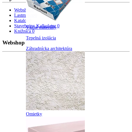
Webshop
0
Lastminute
0
Katalog
0
Stavebniny Kalkulator
0
Väzné materiály
Knižnica
0
Tepelná izolácia
Webshop
Záhradnícka architektúra
Omietky