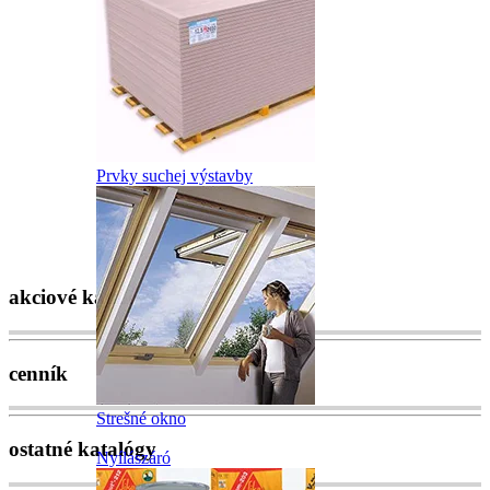
Prvky suchej výstavby
akciové katalógy
cenník
Strešné okno
ostatné katalógy
Nyílászáró