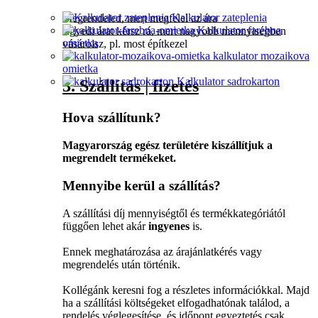
Kalkulator zateplenia
Megrendeled, mert megfelel az ára
Kalkulator farebna
Egyedi árat kérsz rá, mert nagyobb mennyiségben
omietka
vásárolsz, pl. most építkezel
kalkulator mozaikova
omietka
Kalkulator sadrokarton
3. Szállítás | fizetés
Hova szállítunk?
Magyarország egész területére kiszállítjuk a
megrendelt termékeket.
Mennyibe kerül a szállítás?
A szállítási díj mennyiségtől és termékkategóriától
függően lehet akár
ingyenes
is.
Ennek meghatározása az árajánlatkérés vagy
megrendelés után történik.
Kollégánk keresni fog a részletes információkkal. Majd
ha a szállítási költségeket elfogadhatónak találod, a
rendelés véglegesítése, és időpont egyeztetés csak