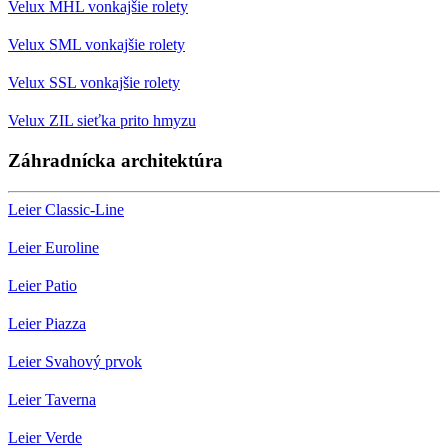
Velux MHL vonkajšie rolety
Velux SML vonkajšie rolety
Velux SSL vonkajšie rolety
Velux ZIL sieťka prito hmyzu
Záhradnícka architektúra
Leier Classic-Line
Leier Euroline
Leier Patio
Leier Piazza
Leier Svahový prvok
Leier Taverna
Leier Verde