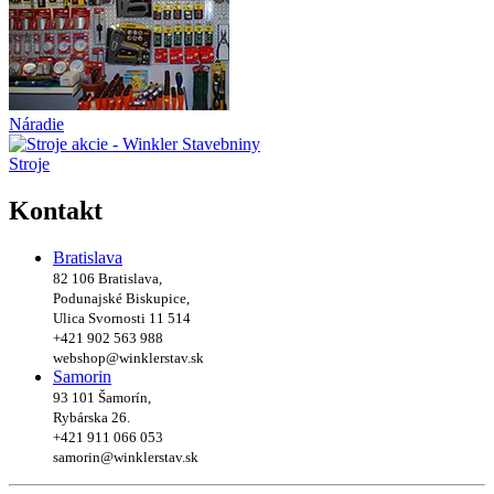
Náradie
Stroje
Kontakt
Bratislava
82 106 Bratislava,
Podunajské Biskupice,
Ulica Svornosti 11 514
+421 902 563 988
webshop@winklerstav.sk
Samorin
93 101 Šamorín,
Rybárska 26.
+421 911 066 053
samorin@winklerstav.sk