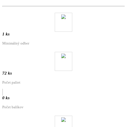
1 ks
Minimálný odber
72 ks
Počet paliet
0 ks
Počet balíkov