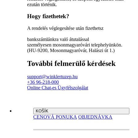
ezután történik.
Hogy fizethetek?
A rendelés véglegesítése után fizethetsz
bankszámlánkra való átutalással
személyesen mosonmagyaróvári telephelyünkön.
(HU-9200, Mosonmagyaróvár, Halászi út 1.)
További felmerülő kérdések
support@winklertuzep.hu
+36 96-218-000
Online Chat-es Ügyfélszolgálat
KOŠÍK
CENOVÁ PONUKA
OBJEDNÁVKA