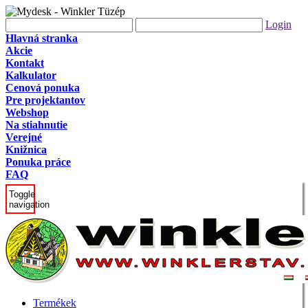
Login
Hlavná stranka
Akcie
Kontakt
Kalkulator
Cenová ponuka
Pre projektantov
Webshop
Na stiahnutie
Verejné
Knižnica
Ponuka práce
FAQ
Toggle
navigation
Termékek