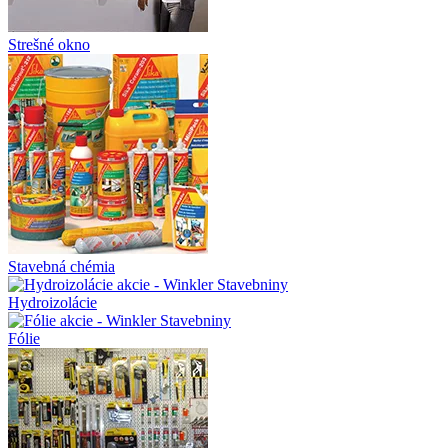
Strešné okno
Stavebná chémia
Hydroizolácie
Fólie