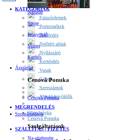
KATEGÓRIÁK
Náradie
Falazóelemek
Stroje
Portermékek
Könyöklő
Tetőfedés
Tetőtéri ablak
Mapei
Nyílászáró
Kerítés
Kertépítés
Árajánlat
Vasak
Gépek
Cenová Ponuka
Szerszámok
Ablakkönyöklők
Cenová Ponuka
MEGRENDELÉS
Objednávka
Szolgáltatások
Cenová Ponuka
Szolgáltatások
SZÁLLÍTÁS | FIZETÉS
Na-stiahnutie